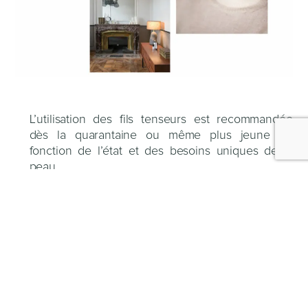
L’utilisation des fils tenseurs est recommandée
dès la quarantaine ou même plus jeune en
fonction de l’état et des besoins uniques de la
peau.
Pourquoi débuter les fils tenseurs ?
Diminution de la production de
collagène,
le corps produits moins de
collagène et d’élastine dès l’âge de
30ans et ce sont ces protéines qui
permettent de maintenir la fermeté et