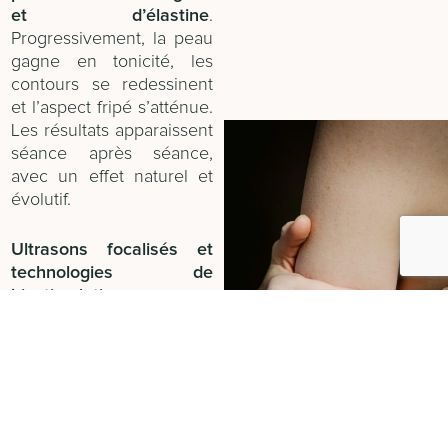
et d’élastine
.
Progressivement, la peau
gagne en tonicité, les
contours se redessinent
et l’aspect fripé s’atténue.
Les résultats apparaissent
séance après séance,
avec un effet naturel et
évolutif.
Ultrasons focalisés et
technologies de
biostimulation
Les
ultrasons
focalisés
permettent d’agir en
profondeur pour
retendre
les tissus cutanés et
améliorer la densité de