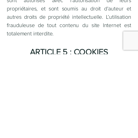
sont autorisés avec l’autorisation de leurs
propriétaires, et sont soumis au droit d’auteur et
autres droits de propriété intellectuelle. L’utilisation
frauduleuse de tout contenu du site Internet est
totalement interdite.
ARTICLE 5 : COOKIES
L’Utilisateur est informé que lors de ses visites sur le
site, un cookie peut s’installer automatiquement sur
son logiciel de navigation. En naviguant sur le site, il
les accepte. Un cookie est un élément qui ne
permet pas d’identifier l’Utilisateur mais sert à
enregistrer des informations relatives à la navigation
de celui-ci sur le site Internet. L’Utilisateur pourra
désactiver ce cookie par l’intermédiaire des
paramètres figurant au sein de son logiciel de